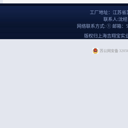
工厂地址：江苏省
联系人:沈经理
网络联系方式: ① 邮箱：5838
版权归上海吉翔宝实
苏公网安备 320585